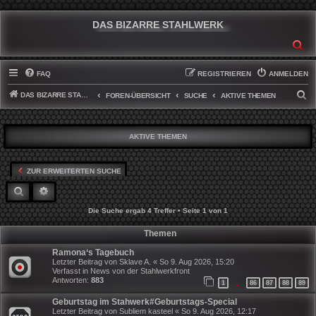
DAS BIZARRE STAHLWERK
SU
FAQ
REGISTRIEREN
ANMELDEN
DAS BIZARRE STAHLWERK
S
FOREN-ÜBERSICHT
SUCHE
AKTIVE THEMEN
U
C
AKTIVE THEMEN
H
E
ZUR ERWEITERTEN SUCHE
SUCHE
ERWEITERTE SUCHE
Die Suche ergab 4 Treffer • Seite
1
von
1
Themen
Ramona‘s Tagebuch
Letzter Beitrag von
Sklave A.
«
So 9. Aug 2026, 15:20
Verfasst in
News von der Stahlwerkfront
Antworten:
883
1
86
87
88
89
…
Geburtstag im Stahwerk#Geburtstags-Special
Letzter Beitrag von
Subliem kasteel
«
So 9. Aug 2026, 12:17