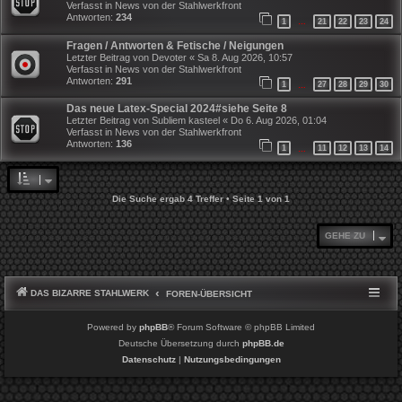
Verfasst in
News von der Stahlwerkfront
Antworten:
234
1
21
22
23
24
…
Fragen / Antworten & Fetische / Neigungen
Letzter Beitrag von
Devoter
«
Sa 8. Aug 2026, 10:57
Verfasst in
News von der Stahlwerkfront
Antworten:
291
1
27
28
29
30
…
Das neue Latex-Special 2024#siehe Seite 8
Letzter Beitrag von
Subliem kasteel
«
Do 6. Aug 2026, 01:04
Verfasst in
News von der Stahlwerkfront
Antworten:
136
1
11
12
13
14
…
Die Suche ergab 4 Treffer • Seite
1
von
1
GEHE ZU
DAS BIZARRE STAHLWERK
FOREN-ÜBERSICHT
Powered by
phpBB
® Forum Software © phpBB Limited
Deutsche Übersetzung durch
phpBB.de
Datenschutz
|
Nutzungsbedingungen