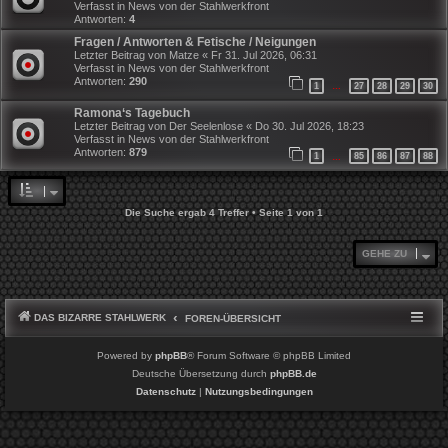
Verfasst in
News von der Stahlwerkfront
Antworten:
4
Fragen / Antworten & Fetische / Neigungen
Letzter Beitrag von
Matze
«
Fr 31. Jul 2026, 06:31
Verfasst in
News von der Stahlwerkfront
Antworten:
290
1
27
28
29
30
…
Ramona‘s Tagebuch
Letzter Beitrag von
Der Seelenlose
«
Do 30. Jul 2026, 18:23
Verfasst in
News von der Stahlwerkfront
Antworten:
879
1
85
86
87
88
…
Die Suche ergab 4 Treffer • Seite
1
von
1
GEHE ZU
DAS BIZARRE STAHLWERK
FOREN-ÜBERSICHT
Powered by
phpBB
® Forum Software © phpBB Limited
Deutsche Übersetzung durch
phpBB.de
Datenschutz
|
Nutzungsbedingungen