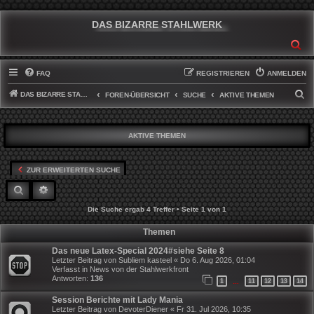
DAS BIZARRE STAHLWERK
SU
FAQ
REGISTRIEREN
ANMELDEN
DAS BIZARRE STAHLWERK
S
FOREN-ÜBERSICHT
SUCHE
AKTIVE THEMEN
U
C
AKTIVE THEMEN
H
E
ZUR ERWEITERTEN SUCHE
SUCHE
ERWEITERTE SUCHE
Die Suche ergab 4 Treffer • Seite
1
von
1
Themen
Das neue Latex-Special 2024#siehe Seite 8
Letzter Beitrag von
Subliem kasteel
«
Do 6. Aug 2026, 01:04
Verfasst in
News von der Stahlwerkfront
Antworten:
136
1
11
12
13
14
…
Session Berichte mit Lady Mania
Letzter Beitrag von
DevoterDiener
«
Fr 31. Jul 2026, 10:35