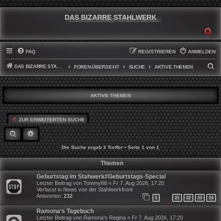
DAS BIZARRE STAHLWERK
SU
FAQ
REGISTRIEREN
ANMELDEN
DAS BIZARRE STAHLWERK
S
FOREN-ÜBERSICHT
SUCHE
AKTIVE THEMEN
U
C
AKTIVE THEMEN
H
E
ZUR ERWEITERTEN SUCHE
SUCHE
ERWEITERTE SUCHE
Die Suche ergab 3 Treffer • Seite
1
von
1
Themen
Geburtstag im Stahwerk#Geburtstags-Special
Letzter Beitrag von
Tommy68
«
Fr 7. Aug 2026, 17:25
Verfasst in
News von der Stahlwerkfront
Antworten:
232
1
21
22
23
24
…
Ramona‘s Tagebuch
Letzter Beitrag von
Ramona's Regina
«
Fr 7. Aug 2026, 17:20