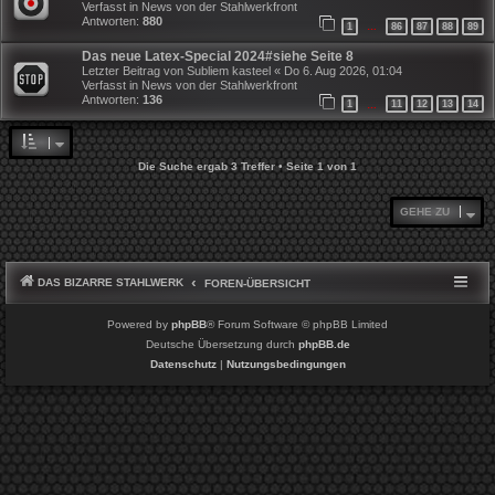
Verfasst in
News von der Stahlwerkfront
Antworten:
880
1
86
87
88
89
…
Das neue Latex-Special 2024#siehe Seite 8
Letzter Beitrag von
Subliem kasteel
«
Do 6. Aug 2026, 01:04
Verfasst in
News von der Stahlwerkfront
Antworten:
136
1
11
12
13
14
…
Die Suche ergab 3 Treffer • Seite
1
von
1
GEHE ZU
DAS BIZARRE STAHLWERK
FOREN-ÜBERSICHT
Powered by
phpBB
® Forum Software © phpBB Limited
Deutsche Übersetzung durch
phpBB.de
Datenschutz
|
Nutzungsbedingungen