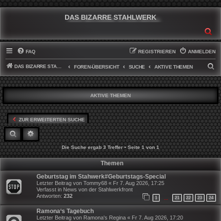
DAS BIZARRE STAHLWERK
SU
FAQ
REGISTRIEREN
ANMELDEN
DAS BIZARRE STAHLWERK
S
FOREN-ÜBERSICHT
SUCHE
AKTIVE THEMEN
U
C
AKTIVE THEMEN
H
E
ZUR ERWEITERTEN SUCHE
SUCHE
ERWEITERTE SUCHE
Die Suche ergab 3 Treffer • Seite
1
von
1
Themen
Geburtstag im Stahwerk#Geburtstags-Special
Letzter Beitrag von
Tommy68
«
Fr 7. Aug 2026, 17:25
Verfasst in
News von der Stahlwerkfront
Antworten:
232
1
21
22
23
24
…
Ramona‘s Tagebuch
Letzter Beitrag von
Ramona's Regina
«
Fr 7. Aug 2026, 17:20