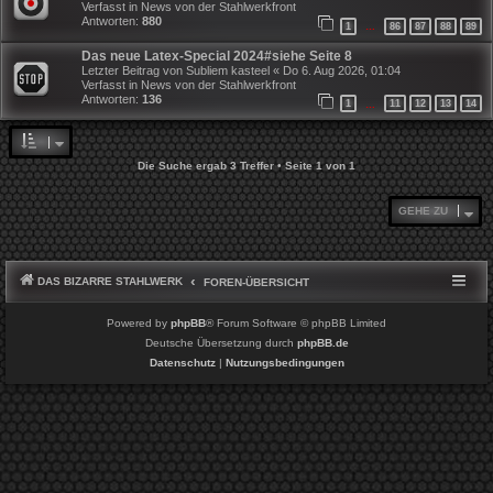
Verfasst in
News von der Stahlwerkfront
Antworten:
880
1
86
87
88
89
…
Das neue Latex-Special 2024#siehe Seite 8
Letzter Beitrag von
Subliem kasteel
«
Do 6. Aug 2026, 01:04
Verfasst in
News von der Stahlwerkfront
Antworten:
136
1
11
12
13
14
…
Die Suche ergab 3 Treffer • Seite
1
von
1
GEHE ZU
DAS BIZARRE STAHLWERK
FOREN-ÜBERSICHT
Powered by
phpBB
® Forum Software © phpBB Limited
Deutsche Übersetzung durch
phpBB.de
Datenschutz
|
Nutzungsbedingungen