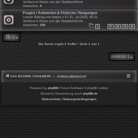
Verfasst in
News von der Stahlwerkfront
Antworten:
4
Fragen / Antworten & Fetische / Neigungen
Letzter Beitrag von
Matze
«
Fr 31. Jul 2026, 06:31
Verfasst in
News von der Stahlwerkfront
Antworten:
290
1
27
28
29
30
…
Die Suche ergab 3 Treffer • Seite
1
von
1
GEHE ZU
DAS BIZARRE STAHLWERK
FOREN-ÜBERSICHT
Powered by
phpBB
® Forum Software © phpBB Limited
Deutsche Übersetzung durch
phpBB.de
Datenschutz
|
Nutzungsbedingungen