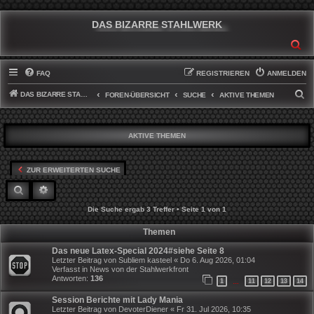
DAS BIZARRE STAHLWERK
SU
FAQ
REGISTRIEREN
ANMELDEN
DAS BIZARRE STAHLWERK
S
FOREN-ÜBERSICHT
SUCHE
AKTIVE THEMEN
U
C
AKTIVE THEMEN
H
E
ZUR ERWEITERTEN SUCHE
SUCHE
ERWEITERTE SUCHE
Die Suche ergab 3 Treffer • Seite
1
von
1
Themen
Das neue Latex-Special 2024#siehe Seite 8
Letzter Beitrag von
Subliem kasteel
«
Do 6. Aug 2026, 01:04
Verfasst in
News von der Stahlwerkfront
Antworten:
136
1
11
12
13
14
…
Session Berichte mit Lady Mania
Letzter Beitrag von
DevoterDiener
«
Fr 31. Jul 2026, 10:35