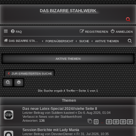
DAS BIZARRE STAHLWERK
SU
FAQ
REGISTRIEREN
ANMELDEN
DAS BIZARRE STAHLWERK
S
FOREN-ÜBERSICHT
SUCHE
AKTIVE THEMEN
U
C
AKTIVE THEMEN
H
E
ZUR ERWEITERTEN SUCHE
SUCHE
ERWEITERTE SUCHE
Die Suche ergab 4 Treffer • Seite
1
von
1
Themen
Das neue Latex-Special 2024#siehe Seite 8
Letzter Beitrag von
Subliem kasteel
«
Do 6. Aug 2026, 01:04
Verfasst in
News von der Stahlwerkfront
Antworten:
136
1
11
12
13
14
…
Session Berichte mit Lady Mania
Letzter Beitrag von
DevoterDiener
«
Fr 31. Jul 2026, 10:35