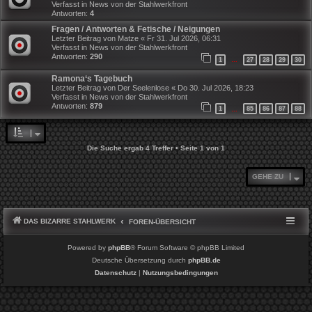
Verfasst in
News von der Stahlwerkfront
Antworten:
4
Fragen / Antworten & Fetische / Neigungen
Letzter Beitrag von
Matze
«
Fr 31. Jul 2026, 06:31
Verfasst in
News von der Stahlwerkfront
Antworten:
290
1
27
28
29
30
…
Ramona‘s Tagebuch
Letzter Beitrag von
Der Seelenlose
«
Do 30. Jul 2026, 18:23
Verfasst in
News von der Stahlwerkfront
Antworten:
879
1
85
86
87
88
…
Die Suche ergab 4 Treffer • Seite
1
von
1
GEHE ZU
DAS BIZARRE STAHLWERK
FOREN-ÜBERSICHT
Powered by
phpBB
® Forum Software © phpBB Limited
Deutsche Übersetzung durch
phpBB.de
Datenschutz
|
Nutzungsbedingungen