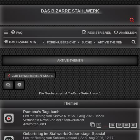
DAS BIZARRE STAHLWERK
SU
FAQ
REGISTRIEREN
ANMELDEN
DAS BIZARRE STAHLWERK
S
FOREN-ÜBERSICHT
SUCHE
AKTIVE THEMEN
U
C
AKTIVE THEMEN
H
E
ZUR ERWEITERTEN SUCHE
SUCHE
ERWEITERTE SUCHE
Die Suche ergab 4 Treffer • Seite
1
von
1
Themen
Ramona‘s Tagebuch
Letzter Beitrag von
Sklave A.
«
So 9. Aug 2026, 15:20
Verfasst in
News von der Stahlwerkfront
Antworten:
883
1
86
87
88
89
…
Geburtstag im Stahwerk#Geburtstags-Special
Letzter Beitrag von
Subliem kasteel
«
So 9. Aug 2026, 12:17