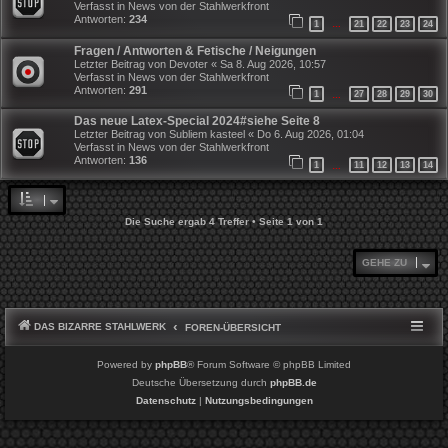
Verfasst in
News von der Stahlwerkfront
Antworten:
234
1
21
22
23
24
…
Fragen / Antworten & Fetische / Neigungen
Letzter Beitrag von
Devoter
«
Sa 8. Aug 2026, 10:57
Verfasst in
News von der Stahlwerkfront
Antworten:
291
1
27
28
29
30
…
Das neue Latex-Special 2024#siehe Seite 8
Letzter Beitrag von
Subliem kasteel
«
Do 6. Aug 2026, 01:04
Verfasst in
News von der Stahlwerkfront
Antworten:
136
1
11
12
13
14
…
Die Suche ergab 4 Treffer • Seite
1
von
1
GEHE ZU
DAS BIZARRE STAHLWERK
FOREN-ÜBERSICHT
Powered by
phpBB
® Forum Software © phpBB Limited
Deutsche Übersetzung durch
phpBB.de
Datenschutz
|
Nutzungsbedingungen