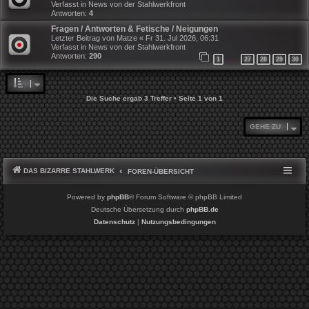
Verfasst in
News von der Stahlwerkfront
Antworten:
4
Fragen / Antworten & Fetische / Neigungen
Letzter Beitrag von
Matze
«
Fr 31. Jul 2026, 06:31
Verfasst in
News von der Stahlwerkfront
Antworten:
290
1
27
28
29
30
…
Die Suche ergab 3 Treffer • Seite
1
von
1
GEHE ZU
DAS BIZARRE STAHLWERK
FOREN-ÜBERSICHT
Powered by
phpBB
® Forum Software © phpBB Limited
Deutsche Übersetzung durch
phpBB.de
Datenschutz
|
Nutzungsbedingungen