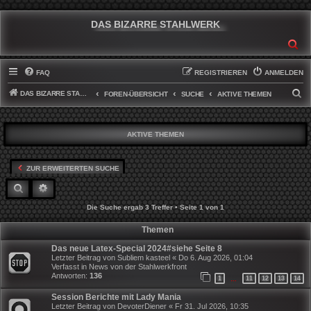
DAS BIZARRE STAHLWERK
SU
FAQ
REGISTRIEREN
ANMELDEN
DAS BIZARRE STAHLWERK
S
FOREN-ÜBERSICHT
SUCHE
AKTIVE THEMEN
U
C
AKTIVE THEMEN
H
E
ZUR ERWEITERTEN SUCHE
SUCHE
ERWEITERTE SUCHE
Die Suche ergab 3 Treffer • Seite
1
von
1
Themen
Das neue Latex-Special 2024#siehe Seite 8
Letzter Beitrag von
Subliem kasteel
«
Do 6. Aug 2026, 01:04
Verfasst in
News von der Stahlwerkfront
Antworten:
136
1
11
12
13
14
…
Session Berichte mit Lady Mania
Letzter Beitrag von
DevoterDiener
«
Fr 31. Jul 2026, 10:35