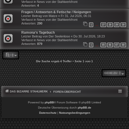
Verfasst in
News von der Stahlwerkfront
Antworten:
4
Fragen / Antworten & Fetische / Neigungen
Letzter Beitrag von
Matze
«
Fr 31. Jul 2026, 06:31
Verfasst in
News von der Stahlwerkfront
Antworten:
290
1
27
28
29
30
…
Ramona‘s Tagebuch
Letzter Beitrag von
Der Seelenlose
«
Do 30. Jul 2026, 18:23
Verfasst in
News von der Stahlwerkfront
Antworten:
879
1
85
86
87
88
…
Die Suche ergab 4 Treffer • Seite
1
von
1
GEHE ZU
DAS BIZARRE STAHLWERK
FOREN-ÜBERSICHT
Powered by
phpBB
® Forum Software © phpBB Limited
Deutsche Übersetzung durch
phpBB.de
Datenschutz
|
Nutzungsbedingungen