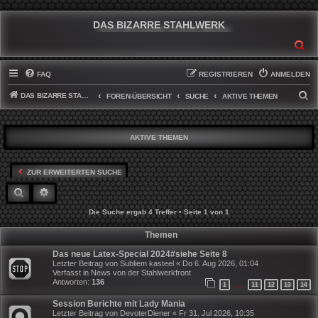
DAS BIZARRE STAHLWERK
SU
FAQ
REGISTRIEREN
ANMELDEN
DAS BIZARRE STAHLWERK
S
FOREN-ÜBERSICHT
SUCHE
AKTIVE THEMEN
U
C
AKTIVE THEMEN
H
E
ZUR ERWEITERTEN SUCHE
SUCHE
ERWEITERTE SUCHE
Die Suche ergab 4 Treffer • Seite
1
von
1
Themen
Das neue Latex-Special 2024#siehe Seite 8
Letzter Beitrag von
Subliem kasteel
«
Do 6. Aug 2026, 01:04
Verfasst in
News von der Stahlwerkfront
Antworten:
136
1
11
12
13
14
…
Session Berichte mit Lady Mania
Letzter Beitrag von
DevoterDiener
«
Fr 31. Jul 2026, 10:35