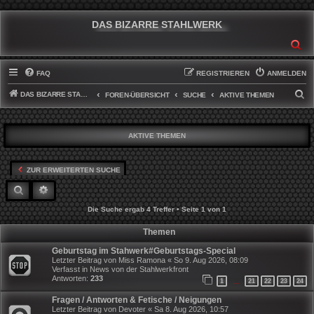
DAS BIZARRE STAHLWERK
SU
FAQ
REGISTRIEREN
ANMELDEN
DAS BIZARRE STAHLWERK
S
FOREN-ÜBERSICHT
SUCHE
AKTIVE THEMEN
U
C
AKTIVE THEMEN
H
E
ZUR ERWEITERTEN SUCHE
SUCHE
ERWEITERTE SUCHE
Die Suche ergab 4 Treffer • Seite
1
von
1
Themen
Geburtstag im Stahwerk#Geburtstags-Special
Letzter Beitrag von
Miss Ramona
«
So 9. Aug 2026, 08:09
Verfasst in
News von der Stahlwerkfront
Antworten:
233
1
21
22
23
24
…
Fragen / Antworten & Fetische / Neigungen
Letzter Beitrag von
Devoter
«
Sa 8. Aug 2026, 10:57