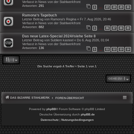
Verfasst in
News von der Stahlwerkfront
Antworten:
291
1
27
28
29
30
…
Ramona‘s Tagebuch
Letzter Beitrag von
Ramona's Regina
«
Fr 7. Aug 2026, 20:46
Verfasst in
News von der Stahlwerkfront
Antworten:
882
1
86
87
88
89
…
Das neue Latex-Special 2024#siehe Seite 8
Letzter Beitrag von
Subliem kasteel
«
Do 6. Aug 2026, 01:04
Verfasst in
News von der Stahlwerkfront
Antworten:
136
1
11
12
13
14
…
Die Suche ergab 4 Treffer • Seite
1
von
1
GEHE ZU
DAS BIZARRE STAHLWERK
FOREN-ÜBERSICHT
Powered by
phpBB
® Forum Software © phpBB Limited
Deutsche Übersetzung durch
phpBB.de
Datenschutz
|
Nutzungsbedingungen