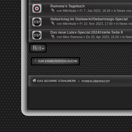
Ramona‘s Tagebuch
von
Milchbubi
»
Fr 7. Jan 2022, 18:18
» in
News von 
Geburtstag im Stahwerk#Geburtstags-Special
von
Milchbubi
»
Fr 10. Nov 2023, 17:00
» in
News von
Das neue Latex-Special 2024#siehe Seite 8
von
Miss Ramona
»
Do 20. Apr 2023, 16:20
» in
News
ZUR ERWEITERTEN SUCHE
DAS BIZARRE STAHLWERK
FOREN-ÜBERSICHT