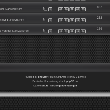
882
der Stahlwerkfront
1
85
86
87
88
89
…
232
 der Stahlwerkfront
1
20
21
22
23
24
…
136
 von der Stahlwerkfront
1
10
11
12
13
14
…
Powered by
phpBB
® Forum Software © phpBB Limited
Deutsche Übersetzung durch
phpBB.de
Datenschutz
|
Nutzungsbedingungen