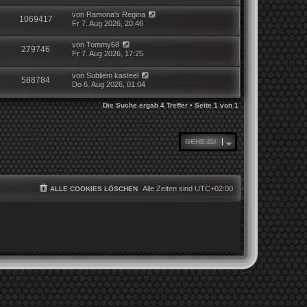
von
Ramona's Regina
1069417
Fr 7. Aug 2026, 20:46
von
Tommy68
279746
Fr 7. Aug 2026, 17:25
von
Subliem kasteel
588784
Do 6. Aug 2026, 01:04
Die Suche ergab 4 Treffer • Seite
1
von
1
GEHE ZU
Alle Zeiten sind
UTC+02:00
ALLE COOKIES LÖSCHEN