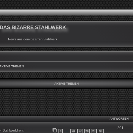
DAS BIZARRE STAHLWERK
News aus dem bizarren Stahlwerk
AKTIVE THEMEN
AKTIVE THEMEN
ANTWORTEN
291
r Stahlwerkfront
1
26
27
28
29
30
…