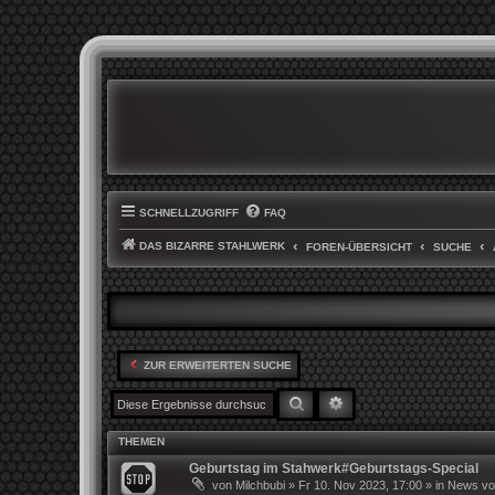
SCHNELLZUGRIFF
FAQ
DAS BIZARRE STAHLWERK
FOREN-ÜBERSICHT
SUCHE
ZUR ERWEITERTEN SUCHE
SUCHE
ERWEITERTE SUCHE
THEMEN
Geburtstag im Stahwerk#Geburtstags-Special
von
Milchbubi
»
Fr 10. Nov 2023, 17:00
» in
News von