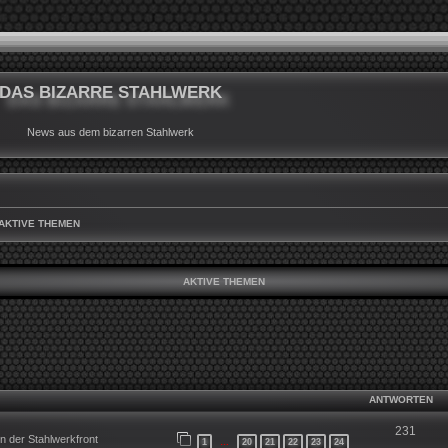
DAS BIZARRE STAHLWERK
News aus dem bizarren Stahlwerk
AKTIVE THEMEN
AKTIVE THEMEN
ANTWORTEN
231
 der Stahlwerkfront
1
20
21
22
23
24
…