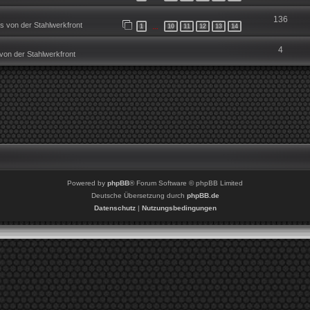
136
 von der Stahlwerkfront
1
10
11
12
13
14
…
4
on der Stahlwerkfront
Powered by
phpBB
® Forum Software © phpBB Limited
Deutsche Übersetzung durch
phpBB.de
Datenschutz
|
Nutzungsbedingungen