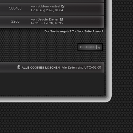
von
Subliem kasteel
588403
Do 6. Aug 2026, 01:04
von
DevoterDiener
2260
Fr 31. Jul 2026, 10:35
Die Suche ergab 3 Treffer • Seite
1
von
1
GEHE ZU
Alle Zeiten sind
UTC+02:00
ALLE COOKIES LÖSCHEN