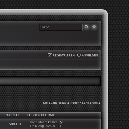
SUCHE
ERWEITERTE SUCHE
REGISTRIEREN
ANMELDEN
Die Suche ergab 2 Treffer • Seite
1
von
1
ZUGRIFFE
LETZTER BEITRAG
von
Subliem kasteel
588373
Do 6. Aug 2026, 01:04