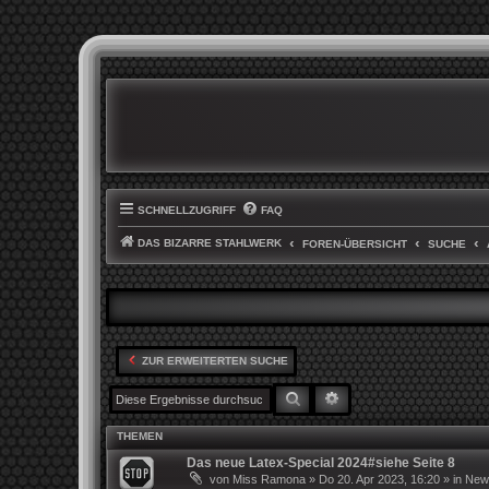
SCHNELLZUGRIFF
FAQ
DAS BIZARRE STAHLWERK
FOREN-ÜBERSICHT
SUCHE
ZUR ERWEITERTEN SUCHE
SUCHE
ERWEITERTE SUCHE
THEMEN
Das neue Latex-Special 2024#siehe Seite 8
von
Miss Ramona
»
Do 20. Apr 2023, 16:20
» in
News