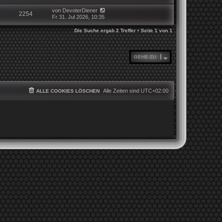
von
DevoterDiener
2254
Fr 31. Jul 2026, 10:35
Die Suche ergab 2 Treffer • Seite
1
von
1
GEHE ZU
Alle Zeiten sind
UTC+02:00
ALLE COOKIES LÖSCHEN