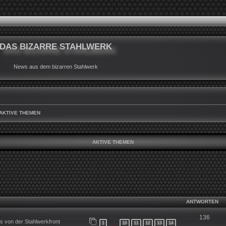
DAS BIZARRE STAHLWERK
News aus dem bizarren Stahlwerk
AKTIVE THEMEN
AKTIVE THEMEN
ANTWORTEN
136
 von der Stahlwerkfront
1
10
11
12
13
14
…