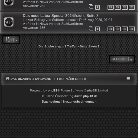
Verfasst in
News von der Stahlwerkfront
Antworten:
232
1
21
22
23
24
…
Das neue Latex-Special 2024#siehe Seite 8
Letzter Beitrag von
Subliem kasteel
«
Do 6. Aug 2026, 01:04
Verfasst in
News von der Stahlwerkfront
Antworten:
136
1
11
12
13
14
…
Die Suche ergab 3 Treffer • Seite
1
von
1
GEHE ZU
DAS BIZARRE STAHLWERK
FOREN-ÜBERSICHT
Powered by
phpBB
® Forum Software © phpBB Limited
Deutsche Übersetzung durch
phpBB.de
Datenschutz
|
Nutzungsbedingungen