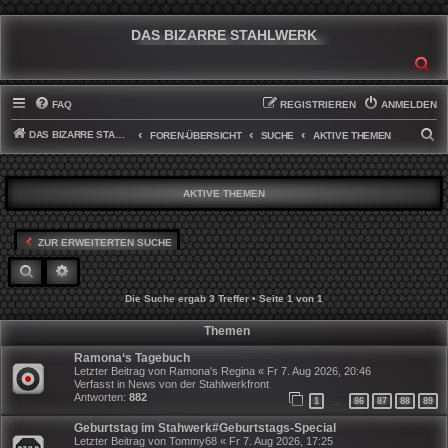
DAS BIZARRE STAHLWERK
SU
FAQ
REGISTRIEREN
ANMELDEN
DAS BIZARRE STAHLWERK
S
FOREN-ÜBERSICHT
SUCHE
AKTIVE THEMEN
U
C
AKTIVE THEMEN
H
E
ZUR ERWEITERTEN SUCHE
SUCHE
ERWEITERTE SUCHE
Die Suche ergab 3 Treffer • Seite
1
von
1
Themen
Ramona‘s Tagebuch
Letzter Beitrag von
Ramona's Regina
«
Fr 7. Aug 2026, 20:46
Verfasst in
News von der Stahlwerkfront
Antworten:
882
1
86
87
88
89
…
Geburtstag im Stahwerk#Geburtstags-Special
Letzter Beitrag von
Tommy68
«
Fr 7. Aug 2026, 17:25