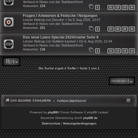
Verfasst in
News von der Stahlwerkfront
Antworten:
234
1
21
22
23
24
…
Fragen / Antworten & Fetische / Neigungen
Letzter Beitrag von
Devoter
«
Sa 8. Aug 2026, 10:57
Verfasst in
News von der Stahlwerkfront
Antworten:
291
1
27
28
29
30
…
Das neue Latex-Special 2024#siehe Seite 8
Letzter Beitrag von
Subliem kasteel
«
Do 6. Aug 2026, 01:04
Verfasst in
News von der Stahlwerkfront
Antworten:
136
1
11
12
13
14
…
Die Suche ergab 4 Treffer • Seite
1
von
1
GEHE ZU
DAS BIZARRE STAHLWERK
FOREN-ÜBERSICHT
Powered by
phpBB
® Forum Software © phpBB Limited
Deutsche Übersetzung durch
phpBB.de
Datenschutz
|
Nutzungsbedingungen