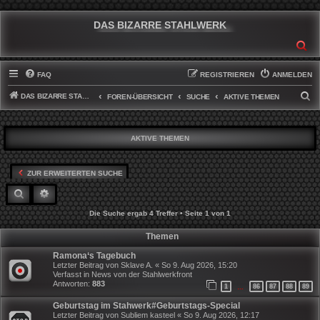
DAS BIZARRE STAHLWERK
SU
FAQ
REGISTRIEREN
ANMELDEN
DAS BIZARRE STAHLWERK
S
FOREN-ÜBERSICHT
SUCHE
AKTIVE THEMEN
U
C
AKTIVE THEMEN
H
E
ZUR ERWEITERTEN SUCHE
SUCHE
ERWEITERTE SUCHE
Die Suche ergab 4 Treffer • Seite
1
von
1
Themen
Ramona‘s Tagebuch
Letzter Beitrag von
Sklave A.
«
So 9. Aug 2026, 15:20
Verfasst in
News von der Stahlwerkfront
Antworten:
883
1
86
87
88
89
…
Geburtstag im Stahwerk#Geburtstags-Special
Letzter Beitrag von
Subliem kasteel
«
So 9. Aug 2026, 12:17