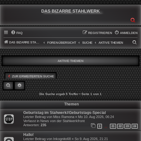
DAS BIZARRE STAHLWERK
SU
FAQ
REGISTRIEREN
ANMELDEN
DAS BIZARRE STAHLWERK
S
FOREN-ÜBERSICHT
SUCHE
AKTIVE THEMEN
U
C
AKTIVE THEMEN
H
E
ZUR ERWEITERTEN SUCHE
SUCHE
ERWEITERTE SUCHE
Die Suche ergab 5 Treffer • Seite
1
von
1
Themen
Geburtstag im Stahwerk#Geburtstags-Special
Letzter Beitrag von
Miss Ramona
«
Mo 10. Aug 2026, 06:24
Verfasst in
News von der Stahlwerkfront
Antworten:
235
1
21
22
23
24
…
Hallo!
Letzter Beitrag von
Inkognito68
«
So 9. Aug 2026, 21:21