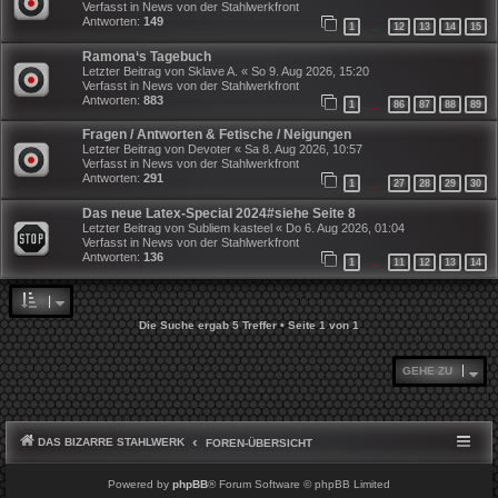
Verfasst in
News von der Stahlwerkfront
Antworten:
149
1
12
13
14
15
…
Ramona‘s Tagebuch
Letzter Beitrag von
Sklave A.
«
So 9. Aug 2026, 15:20
Verfasst in
News von der Stahlwerkfront
Antworten:
883
1
86
87
88
89
…
Fragen / Antworten & Fetische / Neigungen
Letzter Beitrag von
Devoter
«
Sa 8. Aug 2026, 10:57
Verfasst in
News von der Stahlwerkfront
Antworten:
291
1
27
28
29
30
…
Das neue Latex-Special 2024#siehe Seite 8
Letzter Beitrag von
Subliem kasteel
«
Do 6. Aug 2026, 01:04
Verfasst in
News von der Stahlwerkfront
Antworten:
136
1
11
12
13
14
…
Die Suche ergab 5 Treffer • Seite
1
von
1
GEHE ZU
DAS BIZARRE STAHLWERK
FOREN-ÜBERSICHT
Powered by
phpBB
® Forum Software © phpBB Limited