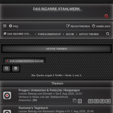
DAS BIZARRE STAHLWERK
SU
FAQ
REGISTRIEREN
ANMELDEN
DAS BIZARRE STAHLWERK
S
FOREN-ÜBERSICHT
SUCHE
AKTIVE THEMEN
U
C
AKTIVE THEMEN
H
E
ZUR ERWEITERTEN SUCHE
SUCHE
ERWEITERTE SUCHE
Die Suche ergab 4 Treffer • Seite
1
von
1
Themen
Fragen / Antworten & Fetische / Neigungen
Letzter Beitrag von
Devoter
«
Sa 8. Aug 2026, 10:57
Verfasst in
News von der Stahlwerkfront
Antworten:
291
1
27
28
29
30
…
Ramona‘s Tagebuch
Letzter Beitrag von
Ramona's Regina
«
Fr 7. Aug 2026, 20:46