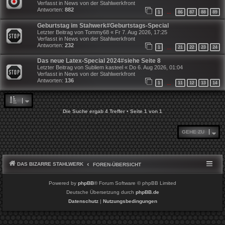
Verfasst in
News von der Stahlwerkfront
Antworten:
882
1
86
87
88
89
…
Geburtstag im Stahwerk#Geburtstags-Special
Letzter Beitrag von
Tommy68
«
Fr 7. Aug 2026, 17:25
Verfasst in
News von der Stahlwerkfront
Antworten:
232
1
21
22
23
24
…
Das neue Latex-Special 2024#siehe Seite 8
Letzter Beitrag von
Subliem kasteel
«
Do 6. Aug 2026, 01:04
Verfasst in
News von der Stahlwerkfront
Antworten:
136
1
11
12
13
14
…
Die Suche ergab 4 Treffer • Seite
1
von
1
GEHE ZU
DAS BIZARRE STAHLWERK
FOREN-ÜBERSICHT
Powered by
phpBB
® Forum Software © phpBB Limited
Deutsche Übersetzung durch
phpBB.de
Datenschutz
|
Nutzungsbedingungen