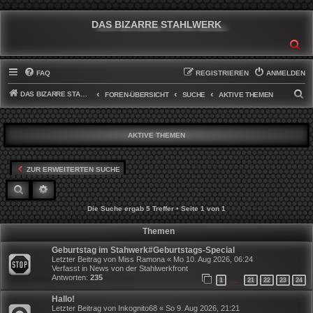
DAS BIZARRE STAHLWERK
SU
FAQ
REGISTRIEREN
ANMELDEN
DAS BIZARRE STAHLWERK
S
FOREN-ÜBERSICHT
SUCHE
AKTIVE THEMEN
U
C
AKTIVE THEMEN
H
E
ZUR ERWEITERTEN SUCHE
SUCHE
ERWEITERTE SUCHE
Die Suche ergab 5 Treffer • Seite
1
von
1
Themen
Geburtstag im Stahwerk#Geburtstags-Special
Letzter Beitrag von
Miss Ramona
«
Mo 10. Aug 2026, 06:24
Verfasst in
News von der Stahlwerkfront
Antworten:
235
1
21
22
23
24
…
Hallo!
Letzter Beitrag von
Inkognito68
«
So 9. Aug 2026, 21:21