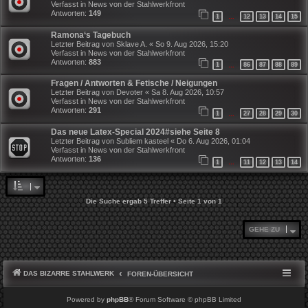
Verfasst in
News von der Stahlwerkfront
Antworten:
149
1
12
13
14
15
…
Ramona‘s Tagebuch
Letzter Beitrag von
Sklave A.
«
So 9. Aug 2026, 15:20
Verfasst in
News von der Stahlwerkfront
Antworten:
883
1
86
87
88
89
…
Fragen / Antworten & Fetische / Neigungen
Letzter Beitrag von
Devoter
«
Sa 8. Aug 2026, 10:57
Verfasst in
News von der Stahlwerkfront
Antworten:
291
1
27
28
29
30
…
Das neue Latex-Special 2024#siehe Seite 8
Letzter Beitrag von
Subliem kasteel
«
Do 6. Aug 2026, 01:04
Verfasst in
News von der Stahlwerkfront
Antworten:
136
1
11
12
13
14
…
Die Suche ergab 5 Treffer • Seite
1
von
1
GEHE ZU
DAS BIZARRE STAHLWERK
FOREN-ÜBERSICHT
Powered by
phpBB
® Forum Software © phpBB Limited