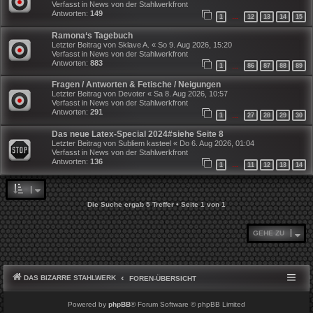
Verfasst in
News von der Stahlwerkfront
Antworten:
149
1
12
13
14
15
…
Ramona‘s Tagebuch
Letzter Beitrag von
Sklave A.
«
So 9. Aug 2026, 15:20
Verfasst in
News von der Stahlwerkfront
Antworten:
883
1
86
87
88
89
…
Fragen / Antworten & Fetische / Neigungen
Letzter Beitrag von
Devoter
«
Sa 8. Aug 2026, 10:57
Verfasst in
News von der Stahlwerkfront
Antworten:
291
1
27
28
29
30
…
Das neue Latex-Special 2024#siehe Seite 8
Letzter Beitrag von
Subliem kasteel
«
Do 6. Aug 2026, 01:04
Verfasst in
News von der Stahlwerkfront
Antworten:
136
1
11
12
13
14
…
Die Suche ergab 5 Treffer • Seite
1
von
1
GEHE ZU
DAS BIZARRE STAHLWERK
FOREN-ÜBERSICHT
Powered by
phpBB
® Forum Software © phpBB Limited