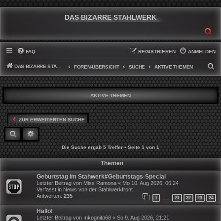
DAS BIZARRE STAHLWERK
SU
FAQ
REGISTRIEREN
ANMELDEN
DAS BIZARRE STAHLWERK
S
FOREN-ÜBERSICHT
SUCHE
AKTIVE THEMEN
U
C
AKTIVE THEMEN
H
E
ZUR ERWEITERTEN SUCHE
SUCHE
ERWEITERTE SUCHE
Die Suche ergab 5 Treffer • Seite
1
von
1
Themen
Geburtstag im Stahwerk#Geburtstags-Special
Letzter Beitrag von
Miss Ramona
«
Mo 10. Aug 2026, 06:24
Verfasst in
News von der Stahlwerkfront
Antworten:
235
1
21
22
23
24
…
Hallo!
Letzter Beitrag von
Inkognito68
«
So 9. Aug 2026, 21:21