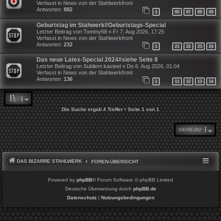
Verfasst in
News von der Stahlwerkfront
Antworten:
882
1
86
87
88
89
…
Geburtstag im Stahwerk#Geburtstags-Special
Letzter Beitrag von
Tommy68
«
Fr 7. Aug 2026, 17:25
Verfasst in
News von der Stahlwerkfront
Antworten:
232
1
21
22
23
24
…
Das neue Latex-Special 2024#siehe Seite 8
Letzter Beitrag von
Subliem kasteel
«
Do 6. Aug 2026, 01:04
Verfasst in
News von der Stahlwerkfront
Antworten:
136
1
11
12
13
14
…
Die Suche ergab 4 Treffer • Seite
1
von
1
GEHE ZU
DAS BIZARRE STAHLWERK
FOREN-ÜBERSICHT
Powered by
phpBB
® Forum Software © phpBB Limited
Deutsche Übersetzung durch
phpBB.de
Datenschutz
|
Nutzungsbedingungen