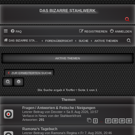
DAS BIZARRE STAHLWERK
SU
FAQ
REGISTRIEREN
ANMELDEN
DAS BIZARRE STAHLWERK
S
FOREN-ÜBERSICHT
SUCHE
AKTIVE THEMEN
U
C
AKTIVE THEMEN
H
E
ZUR ERWEITERTEN SUCHE
SUCHE
ERWEITERTE SUCHE
Die Suche ergab 4 Treffer • Seite
1
von
1
Themen
Fragen / Antworten & Fetische / Neigungen
Letzter Beitrag von
Devoter
«
Sa 8. Aug 2026, 10:57
Verfasst in
News von der Stahlwerkfront
Antworten:
291
1
27
28
29
30
…
Ramona‘s Tagebuch
Letzter Beitrag von
Ramona's Regina
«
Fr 7. Aug 2026, 20:46