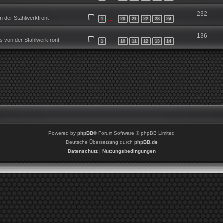
232
 der Stahlwerkfront
1
20
21
22
23
24
…
136
 von der Stahlwerkfront
1
10
11
12
13
14
…
Powered by
phpBB
® Forum Software © phpBB Limited
Deutsche Übersetzung durch
phpBB.de
Datenschutz
|
Nutzungsbedingungen