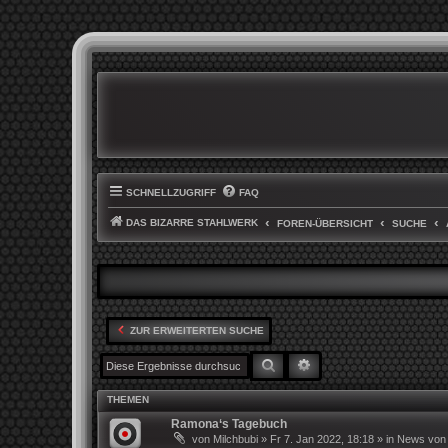
SCHNELLZUGRIFF
FAQ
DAS BIZARRE STAHLWERK
FOREN-ÜBERSICHT
SUCHE
ZUR ERWEITERTEN SUCHE
SUCHE
ERWEITERTE SUCHE
THEMEN
Ramona‘s Tagebuch
von
Milchbubi
»
Fr 7. Jan 2022, 18:18
» in
News von 