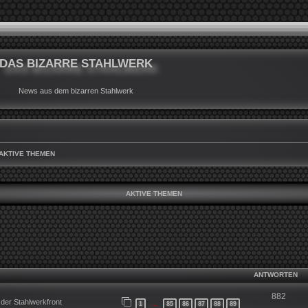
DAS BIZARRE STAHLWERK
News aus dem bizarren Stahlwerk
AKTIVE THEMEN
AKTIVE THEMEN
ANTWORTEN
882
der Stahlwerkfront
1
85
86
87
88
89
…