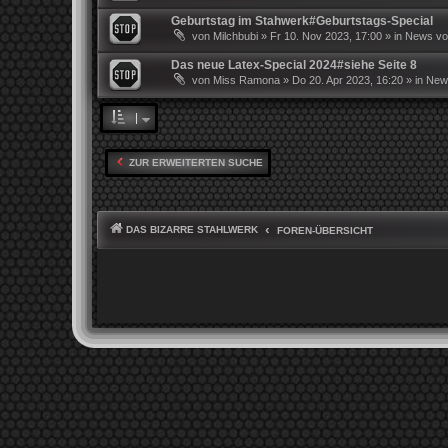
Geburtstag im Stahwerk#Geburtstags-Special
von
Milchbubi
»
Fr 10. Nov 2023, 17:00
» in
News von
Das neue Latex-Special 2024#siehe Seite 8
von
Miss Ramona
»
Do 20. Apr 2023, 16:20
» in
News
ZUR ERWEITERTEN SUCHE
DAS BIZARRE STAHLWERK
FOREN-ÜBERSICHT