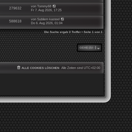
von
Tommy68
279632
Fr 7. Aug 2026, 17:25
von
Subliem kasteel
588618
Do 6. Aug 2026, 01:04
Die Suche ergab 3 Treffer • Seite
1
von
1
GEHE ZU
Alle Zeiten sind
UTC+02:00
ALLE COOKIES LÖSCHEN