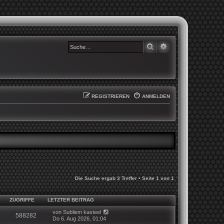
SUCHE
ERWEITERTE SUCHE
REGISTRIEREN
ANMELDEN
Die Suche ergab 3 Treffer • Seite
1
von
1
ZUGRIFFE
LETZTER BEITRAG
von
Subliem kasteel
588282
Do 6. Aug 2026, 01:04