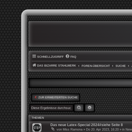
SCHNELLZUGRIFF
FAQ
DAS BIZARRE STAHLWERK
FOREN-ÜBERSICHT
SUCHE
ZUR ERWEITERTEN SUCHE
SUCHE
ERWEITERTE SUCHE
THEMEN
Das neue Latex-Special 2024#siehe Seite 8
von
Miss Ramona
»
Do 20. Apr 2023, 16:20
» in
News