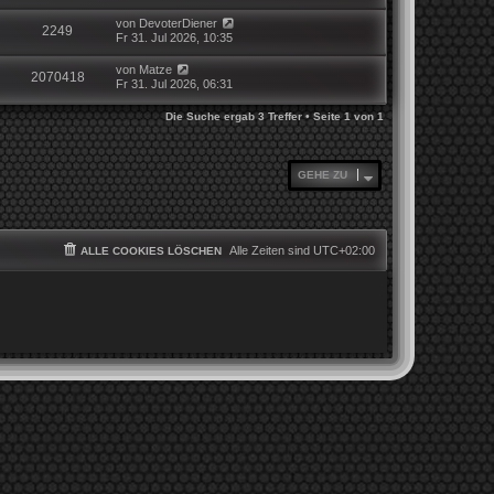
von
DevoterDiener
2249
Fr 31. Jul 2026, 10:35
von
Matze
2070418
Fr 31. Jul 2026, 06:31
Die Suche ergab 3 Treffer • Seite
1
von
1
GEHE ZU
Alle Zeiten sind
UTC+02:00
ALLE COOKIES LÖSCHEN