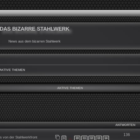
DAS BIZARRE STAHLWERK
News aus dem bizarren Stahlwerk
AKTIVE THEMEN
AKTIVE THEMEN
ANTWORTEN
136
 von der Stahlwerkfront
1
10
11
12
13
14
…