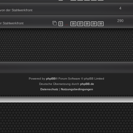
4
on der Stahlwerkfront
290
r Stahlwerkfront
1
26
27
28
29
30
…
Powered by
phpBB
® Forum Software © phpBB Limited
Deutsche Übersetzung durch
phpBB.de
Datenschutz
|
Nutzungsbedingungen