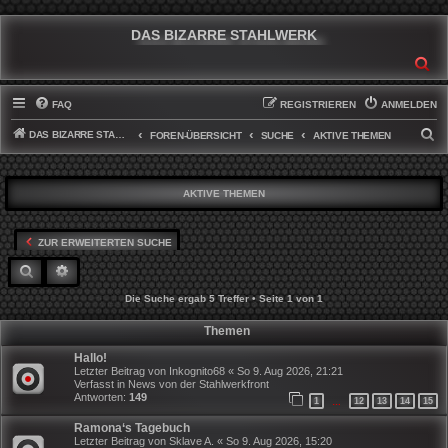
DAS BIZARRE STAHLWERK
SU
FAQ
REGISTRIEREN
ANMELDEN
DAS BIZARRE STAHLWERK
S
FOREN-ÜBERSICHT
SUCHE
AKTIVE THEMEN
U
C
AKTIVE THEMEN
H
E
ZUR ERWEITERTEN SUCHE
SUCHE
ERWEITERTE SUCHE
Die Suche ergab 5 Treffer • Seite
1
von
1
Themen
Hallo!
Letzter Beitrag von
Inkognito68
«
So 9. Aug 2026, 21:21
Verfasst in
News von der Stahlwerkfront
Antworten:
149
1
12
13
14
15
…
Ramona‘s Tagebuch
Letzter Beitrag von
Sklave A.
«
So 9. Aug 2026, 15:20