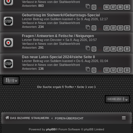
Verfasst in
News von der Stahlwerkfront
Antworten:
883
1
86
87
88
89
…
Geburtstag im Stahwerk#Geburtstags-Special
Letzter Beitrag von
Subliem kasteel
«
So 9. Aug 2026, 12:17
Verfasst in
News von der Stahlwerkfront
Antworten:
234
1
21
22
23
24
…
Fragen / Antworten & Fetische / Neigungen
Letzter Beitrag von
Devoter
«
Sa 8. Aug 2026, 10:57
Verfasst in
News von der Stahlwerkfront
Antworten:
291
1
27
28
29
30
…
Das neue Latex-Special 2024#siehe Seite 8
Letzter Beitrag von
Subliem kasteel
«
Do 6. Aug 2026, 01:04
Verfasst in
News von der Stahlwerkfront
Antworten:
136
1
11
12
13
14
…
Die Suche ergab 5 Treffer • Seite
1
von
1
GEHE ZU
DAS BIZARRE STAHLWERK
FOREN-ÜBERSICHT
Powered by
phpBB
® Forum Software © phpBB Limited