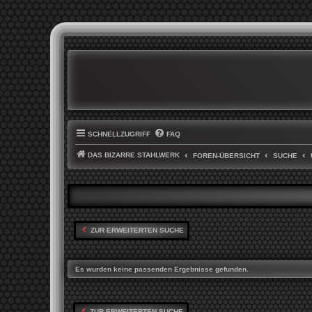
SCHNELLZUGRIFF
FAQ
DAS BIZARRE STAHLWERK
FOREN-ÜBERSICHT
SUCHE
ZUR ERWEITERTEN SUCHE
Es wurden keine passenden Ergebnisse gefunden.
ZUR ERWEITERTEN SUCHE