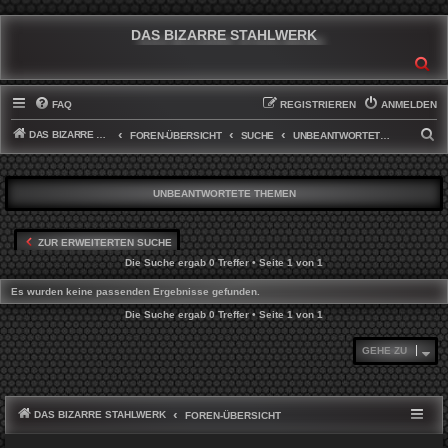
DAS BIZARRE STAHLWERK
SU
FAQ
REGISTRIEREN
ANMELDEN
DAS BIZARRE STAHLWERK
S
FOREN-ÜBERSICHT
SUCHE
UNBEANTWORTETE THEMEN
U
C
UNBEANTWORTETE THEMEN
H
E
ZUR ERWEITERTEN SUCHE
Die Suche ergab 0 Treffer • Seite
1
von
1
Es wurden keine passenden Ergebnisse gefunden.
Die Suche ergab 0 Treffer • Seite
1
von
1
GEHE ZU
DAS BIZARRE STAHLWERK
FOREN-ÜBERSICHT