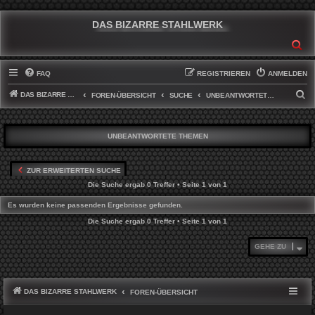
DAS BIZARRE STAHLWERK
SU
FAQ
REGISTRIEREN
ANMELDEN
DAS BIZARRE STAHLWERK
S
FOREN-ÜBERSICHT
SUCHE
UNBEANTWORTETE THEMEN
U
C
UNBEANTWORTETE THEMEN
H
E
ZUR ERWEITERTEN SUCHE
Die Suche ergab 0 Treffer • Seite
1
von
1
Es wurden keine passenden Ergebnisse gefunden.
Die Suche ergab 0 Treffer • Seite
1
von
1
GEHE ZU
DAS BIZARRE STAHLWERK
FOREN-ÜBERSICHT