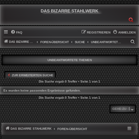
DAS BIZARRE STAHLWERK
SU
FAQ
REGISTRIEREN
ANMELDEN
DAS BIZARRE STAHLWERK
S
FOREN-ÜBERSICHT
SUCHE
UNBEANTWORTETE THEMEN
U
C
UNBEANTWORTETE THEMEN
H
E
ZUR ERWEITERTEN SUCHE
Die Suche ergab 0 Treffer • Seite
1
von
1
Es wurden keine passenden Ergebnisse gefunden.
Die Suche ergab 0 Treffer • Seite
1
von
1
GEHE ZU
DAS BIZARRE STAHLWERK
FOREN-ÜBERSICHT