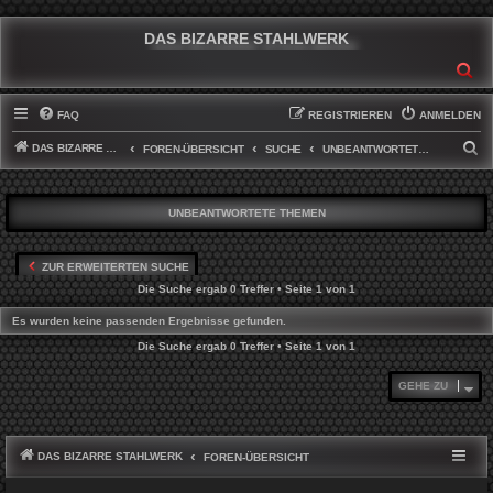
DAS BIZARRE STAHLWERK
SU
FAQ
REGISTRIEREN
ANMELDEN
DAS BIZARRE STAHLWERK
S
FOREN-ÜBERSICHT
SUCHE
UNBEANTWORTETE THEMEN
U
C
UNBEANTWORTETE THEMEN
H
E
ZUR ERWEITERTEN SUCHE
Die Suche ergab 0 Treffer • Seite
1
von
1
Es wurden keine passenden Ergebnisse gefunden.
Die Suche ergab 0 Treffer • Seite
1
von
1
GEHE ZU
DAS BIZARRE STAHLWERK
FOREN-ÜBERSICHT