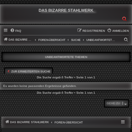
DAS BIZARRE STAHLWERK
SU
FAQ
REGISTRIEREN
ANMELDEN
DAS BIZARRE STAHLWERK
S
FOREN-ÜBERSICHT
SUCHE
UNBEANTWORTETE THEMEN
U
C
UNBEANTWORTETE THEMEN
H
E
ZUR ERWEITERTEN SUCHE
Die Suche ergab 0 Treffer • Seite
1
von
1
Es wurden keine passenden Ergebnisse gefunden.
Die Suche ergab 0 Treffer • Seite
1
von
1
GEHE ZU
DAS BIZARRE STAHLWERK
FOREN-ÜBERSICHT