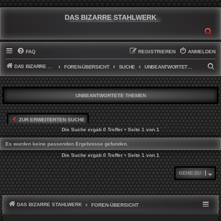
DAS BIZARRE STAHLWERK
SU
FAQ
REGISTRIEREN
ANMELDEN
DAS BIZARRE STAHLWERK
S
FOREN-ÜBERSICHT
SUCHE
UNBEANTWORTETE THEMEN
U
C
UNBEANTWORTETE THEMEN
H
E
ZUR ERWEITERTEN SUCHE
Die Suche ergab 0 Treffer • Seite
1
von
1
Es wurden keine passenden Ergebnisse gefunden.
Die Suche ergab 0 Treffer • Seite
1
von
1
GEHE ZU
DAS BIZARRE STAHLWERK
FOREN-ÜBERSICHT