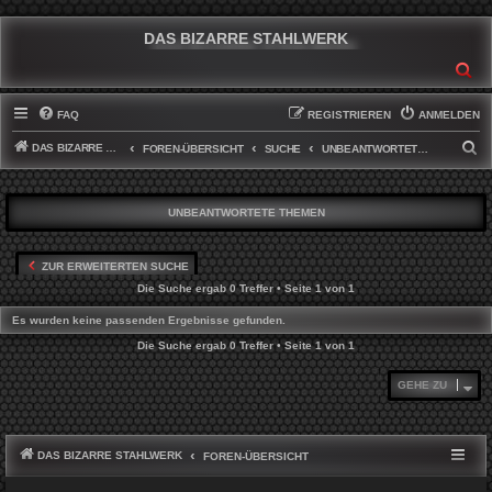
DAS BIZARRE STAHLWERK
SU
FAQ
REGISTRIEREN
ANMELDEN
DAS BIZARRE STAHLWERK
S
FOREN-ÜBERSICHT
SUCHE
UNBEANTWORTETE THEMEN
U
C
UNBEANTWORTETE THEMEN
H
E
ZUR ERWEITERTEN SUCHE
Die Suche ergab 0 Treffer • Seite
1
von
1
Es wurden keine passenden Ergebnisse gefunden.
Die Suche ergab 0 Treffer • Seite
1
von
1
GEHE ZU
DAS BIZARRE STAHLWERK
FOREN-ÜBERSICHT