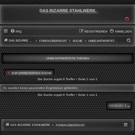
DAS BIZARRE STAHLWERK
SU
FAQ
REGISTRIEREN
ANMELDEN
DAS BIZARRE STAHLWERK
S
FOREN-ÜBERSICHT
SUCHE
UNBEANTWORTETE THEMEN
U
C
UNBEANTWORTETE THEMEN
H
E
ZUR ERWEITERTEN SUCHE
Die Suche ergab 0 Treffer • Seite
1
von
1
Es wurden keine passenden Ergebnisse gefunden.
Die Suche ergab 0 Treffer • Seite
1
von
1
GEHE ZU
DAS BIZARRE STAHLWERK
FOREN-ÜBERSICHT