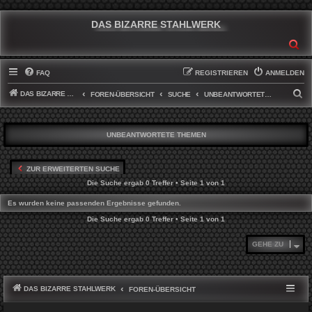
DAS BIZARRE STAHLWERK
SU
FAQ
REGISTRIEREN
ANMELDEN
DAS BIZARRE STAHLWERK
S
FOREN-ÜBERSICHT
SUCHE
UNBEANTWORTETE THEMEN
U
C
UNBEANTWORTETE THEMEN
H
E
ZUR ERWEITERTEN SUCHE
Die Suche ergab 0 Treffer • Seite
1
von
1
Es wurden keine passenden Ergebnisse gefunden.
Die Suche ergab 0 Treffer • Seite
1
von
1
GEHE ZU
DAS BIZARRE STAHLWERK
FOREN-ÜBERSICHT