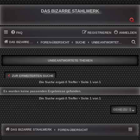
DAS BIZARRE STAHLWERK
SU
FAQ
REGISTRIEREN
ANMELDEN
DAS BIZARRE STAHLWERK
S
FOREN-ÜBERSICHT
SUCHE
UNBEANTWORTETE THEMEN
U
C
UNBEANTWORTETE THEMEN
H
E
ZUR ERWEITERTEN SUCHE
Die Suche ergab 0 Treffer • Seite
1
von
1
Es wurden keine passenden Ergebnisse gefunden.
Die Suche ergab 0 Treffer • Seite
1
von
1
GEHE ZU
DAS BIZARRE STAHLWERK
FOREN-ÜBERSICHT