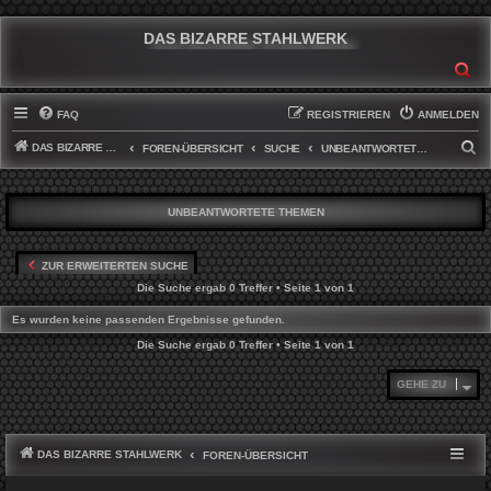
DAS BIZARRE STAHLWERK
SU
FAQ
REGISTRIEREN
ANMELDEN
DAS BIZARRE STAHLWERK
S
FOREN-ÜBERSICHT
SUCHE
UNBEANTWORTETE THEMEN
U
C
UNBEANTWORTETE THEMEN
H
E
ZUR ERWEITERTEN SUCHE
Die Suche ergab 0 Treffer • Seite
1
von
1
Es wurden keine passenden Ergebnisse gefunden.
Die Suche ergab 0 Treffer • Seite
1
von
1
GEHE ZU
DAS BIZARRE STAHLWERK
FOREN-ÜBERSICHT