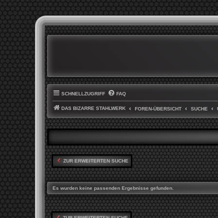
SCHNELLZUGRIFF
FAQ
DAS BIZARRE STAHLWERK
FOREN-ÜBERSICHT
SUCHE
ZUR ERWEITERTEN SUCHE
Es wurden keine passenden Ergebnisse gefunden.
ZUR ERWEITERTEN SUCHE