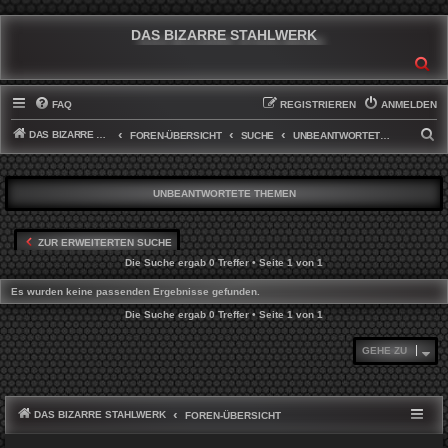
DAS BIZARRE STAHLWERK
SU
FAQ
REGISTRIEREN
ANMELDEN
DAS BIZARRE STAHLWERK
S
FOREN-ÜBERSICHT
SUCHE
UNBEANTWORTETE THEMEN
U
C
UNBEANTWORTETE THEMEN
H
E
ZUR ERWEITERTEN SUCHE
Die Suche ergab 0 Treffer • Seite
1
von
1
Es wurden keine passenden Ergebnisse gefunden.
Die Suche ergab 0 Treffer • Seite
1
von
1
GEHE ZU
DAS BIZARRE STAHLWERK
FOREN-ÜBERSICHT