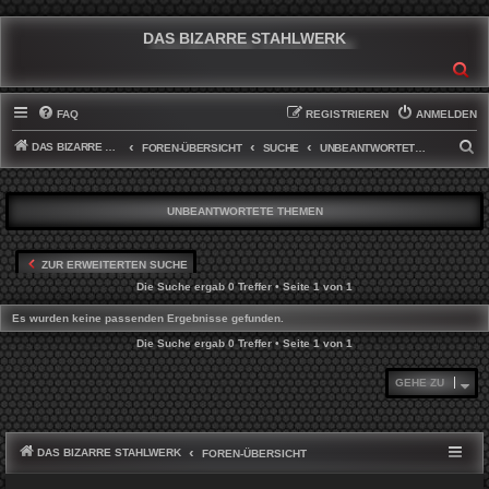
DAS BIZARRE STAHLWERK
SU
FAQ
REGISTRIEREN
ANMELDEN
DAS BIZARRE STAHLWERK
S
FOREN-ÜBERSICHT
SUCHE
UNBEANTWORTETE THEMEN
U
C
UNBEANTWORTETE THEMEN
H
E
ZUR ERWEITERTEN SUCHE
Die Suche ergab 0 Treffer • Seite
1
von
1
Es wurden keine passenden Ergebnisse gefunden.
Die Suche ergab 0 Treffer • Seite
1
von
1
GEHE ZU
DAS BIZARRE STAHLWERK
FOREN-ÜBERSICHT