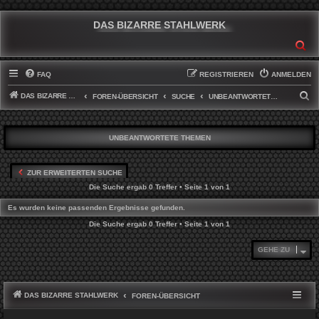
DAS BIZARRE STAHLWERK
SU
FAQ
REGISTRIEREN
ANMELDEN
DAS BIZARRE STAHLWERK
S
FOREN-ÜBERSICHT
SUCHE
UNBEANTWORTETE THEMEN
U
C
UNBEANTWORTETE THEMEN
H
E
ZUR ERWEITERTEN SUCHE
Die Suche ergab 0 Treffer • Seite
1
von
1
Es wurden keine passenden Ergebnisse gefunden.
Die Suche ergab 0 Treffer • Seite
1
von
1
GEHE ZU
DAS BIZARRE STAHLWERK
FOREN-ÜBERSICHT