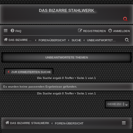
DAS BIZARRE STAHLWERK
SU
FAQ
REGISTRIEREN
ANMELDEN
DAS BIZARRE STAHLWERK
S
FOREN-ÜBERSICHT
SUCHE
UNBEANTWORTETE THEMEN
U
C
UNBEANTWORTETE THEMEN
H
E
ZUR ERWEITERTEN SUCHE
Die Suche ergab 0 Treffer • Seite
1
von
1
Es wurden keine passenden Ergebnisse gefunden.
Die Suche ergab 0 Treffer • Seite
1
von
1
GEHE ZU
DAS BIZARRE STAHLWERK
FOREN-ÜBERSICHT