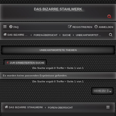
DAS BIZARRE STAHLWERK
SU
FAQ
REGISTRIEREN
ANMELDEN
DAS BIZARRE STAHLWERK
S
FOREN-ÜBERSICHT
SUCHE
UNBEANTWORTETE THEMEN
U
C
UNBEANTWORTETE THEMEN
H
E
ZUR ERWEITERTEN SUCHE
Die Suche ergab 0 Treffer • Seite
1
von
1
Es wurden keine passenden Ergebnisse gefunden.
Die Suche ergab 0 Treffer • Seite
1
von
1
GEHE ZU
DAS BIZARRE STAHLWERK
FOREN-ÜBERSICHT