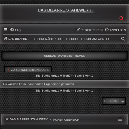
DAS BIZARRE STAHLWERK
SU
FAQ
REGISTRIEREN
ANMELDEN
DAS BIZARRE STAHLWERK
S
FOREN-ÜBERSICHT
SUCHE
UNBEANTWORTETE THEMEN
U
C
UNBEANTWORTETE THEMEN
H
E
ZUR ERWEITERTEN SUCHE
Die Suche ergab 0 Treffer • Seite
1
von
1
Es wurden keine passenden Ergebnisse gefunden.
Die Suche ergab 0 Treffer • Seite
1
von
1
GEHE ZU
DAS BIZARRE STAHLWERK
FOREN-ÜBERSICHT