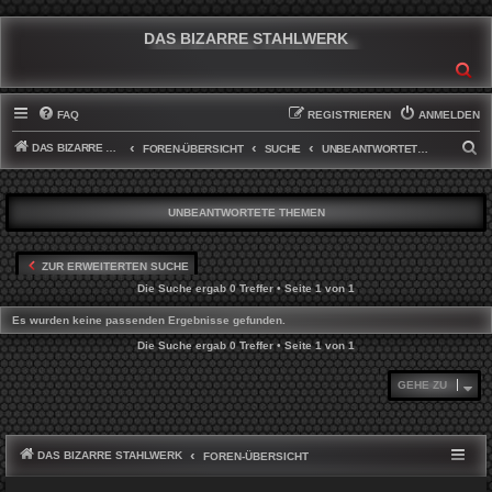
DAS BIZARRE STAHLWERK
SU
FAQ
REGISTRIEREN
ANMELDEN
DAS BIZARRE STAHLWERK
S
FOREN-ÜBERSICHT
SUCHE
UNBEANTWORTETE THEMEN
U
C
UNBEANTWORTETE THEMEN
H
E
ZUR ERWEITERTEN SUCHE
Die Suche ergab 0 Treffer • Seite
1
von
1
Es wurden keine passenden Ergebnisse gefunden.
Die Suche ergab 0 Treffer • Seite
1
von
1
GEHE ZU
DAS BIZARRE STAHLWERK
FOREN-ÜBERSICHT