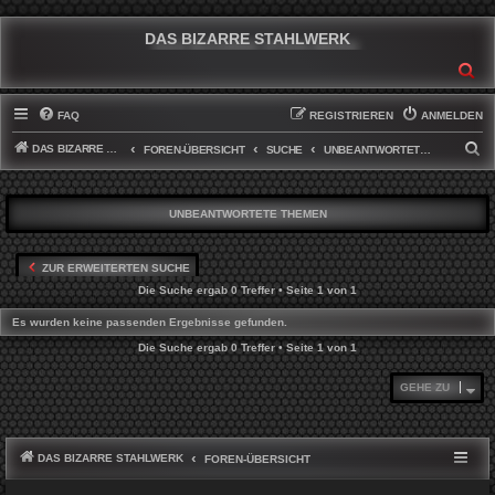
DAS BIZARRE STAHLWERK
SU
FAQ
REGISTRIEREN
ANMELDEN
DAS BIZARRE STAHLWERK
S
FOREN-ÜBERSICHT
SUCHE
UNBEANTWORTETE THEMEN
U
C
UNBEANTWORTETE THEMEN
H
E
ZUR ERWEITERTEN SUCHE
Die Suche ergab 0 Treffer • Seite
1
von
1
Es wurden keine passenden Ergebnisse gefunden.
Die Suche ergab 0 Treffer • Seite
1
von
1
GEHE ZU
DAS BIZARRE STAHLWERK
FOREN-ÜBERSICHT