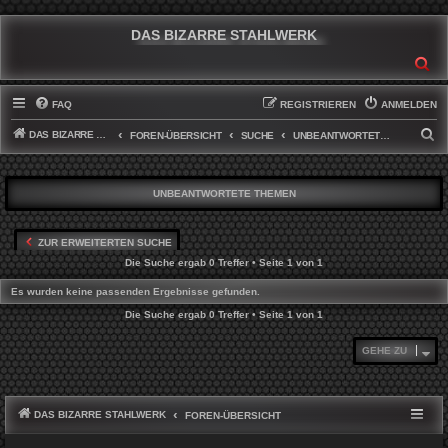
DAS BIZARRE STAHLWERK
SU
FAQ
REGISTRIEREN
ANMELDEN
DAS BIZARRE STAHLWERK
S
FOREN-ÜBERSICHT
SUCHE
UNBEANTWORTETE THEMEN
U
C
UNBEANTWORTETE THEMEN
H
E
ZUR ERWEITERTEN SUCHE
Die Suche ergab 0 Treffer • Seite
1
von
1
Es wurden keine passenden Ergebnisse gefunden.
Die Suche ergab 0 Treffer • Seite
1
von
1
GEHE ZU
DAS BIZARRE STAHLWERK
FOREN-ÜBERSICHT