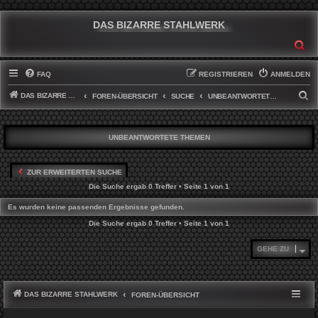
DAS BIZARRE STAHLWERK
SU
FAQ
REGISTRIEREN
ANMELDEN
DAS BIZARRE STAHLWERK
S
FOREN-ÜBERSICHT
SUCHE
UNBEANTWORTETE THEMEN
U
C
UNBEANTWORTETE THEMEN
H
E
ZUR ERWEITERTEN SUCHE
Die Suche ergab 0 Treffer • Seite
1
von
1
Es wurden keine passenden Ergebnisse gefunden.
Die Suche ergab 0 Treffer • Seite
1
von
1
GEHE ZU
DAS BIZARRE STAHLWERK
FOREN-ÜBERSICHT