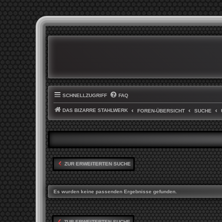
SCHNELLZUGRIFF
FAQ
DAS BIZARRE STAHLWERK
FOREN-ÜBERSICHT
SUCHE
ZUR ERWEITERTEN SUCHE
Es wurden keine passenden Ergebnisse gefunden.
ZUR ERWEITERTEN SUCHE