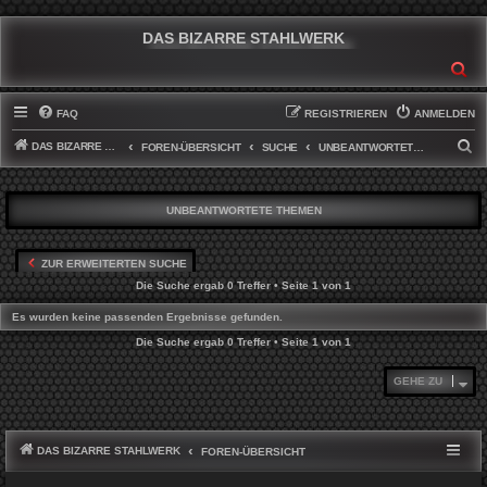
DAS BIZARRE STAHLWERK
SU
FAQ
REGISTRIEREN
ANMELDEN
DAS BIZARRE STAHLWERK
S
FOREN-ÜBERSICHT
SUCHE
UNBEANTWORTETE THEMEN
U
C
UNBEANTWORTETE THEMEN
H
E
ZUR ERWEITERTEN SUCHE
Die Suche ergab 0 Treffer • Seite
1
von
1
Es wurden keine passenden Ergebnisse gefunden.
Die Suche ergab 0 Treffer • Seite
1
von
1
GEHE ZU
DAS BIZARRE STAHLWERK
FOREN-ÜBERSICHT