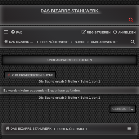
DAS BIZARRE STAHLWERK
SU
FAQ
REGISTRIEREN
ANMELDEN
DAS BIZARRE STAHLWERK
S
FOREN-ÜBERSICHT
SUCHE
UNBEANTWORTETE THEMEN
U
C
UNBEANTWORTETE THEMEN
H
E
ZUR ERWEITERTEN SUCHE
Die Suche ergab 0 Treffer • Seite
1
von
1
Es wurden keine passenden Ergebnisse gefunden.
Die Suche ergab 0 Treffer • Seite
1
von
1
GEHE ZU
DAS BIZARRE STAHLWERK
FOREN-ÜBERSICHT