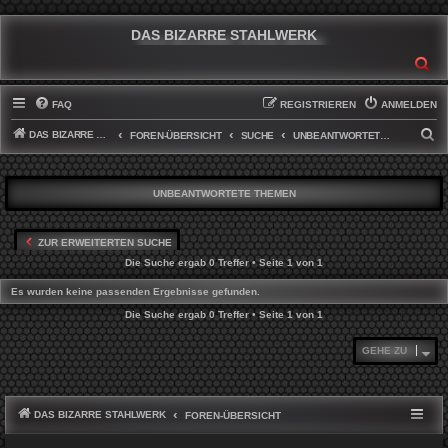
DAS BIZARRE STAHLWERK
SU
FAQ
REGISTRIEREN
ANMELDEN
DAS BIZARRE STAHLWERK
S
FOREN-ÜBERSICHT
SUCHE
UNBEANTWORTETE THEMEN
U
C
UNBEANTWORTETE THEMEN
H
E
ZUR ERWEITERTEN SUCHE
Die Suche ergab 0 Treffer • Seite
1
von
1
Es wurden keine passenden Ergebnisse gefunden.
Die Suche ergab 0 Treffer • Seite
1
von
1
GEHE ZU
DAS BIZARRE STAHLWERK
FOREN-ÜBERSICHT